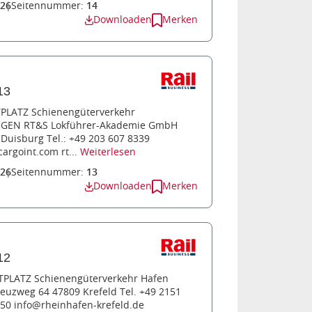
026
Seitennummer:
14
Downloaden
Merken
13
TPLATZ Schienengüterverkehr
GEN RT&S Lokführer-Akademie GmbH
Duisburg Tel.: +49 203 607 8339
rgoint.com rt...
Weiterlesen
026
Seitennummer:
13
Downloaden
Merken
12
TPLATZ Schienengüterverkehr Hafen
euzweg 64 47809 Krefeld Tel. +49 2151
-50 info@rheinhafen-krefeld.de