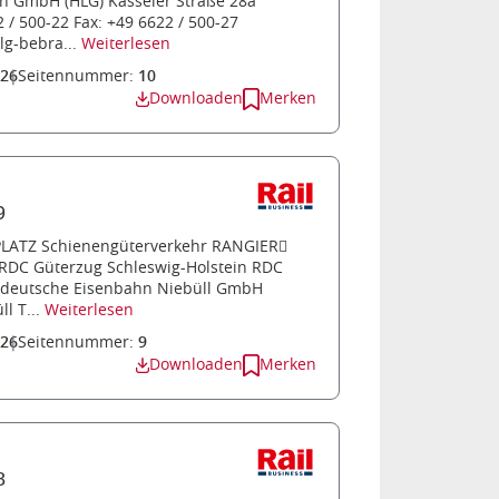
hn GmbH (HLG) Kasseler Straße 28a
 / 500-22 Fax: +49 6622 / 500-27
g-bebra...
Weiterlesen
026
Seitennummer:
10
Downloaden
Merken
9
PLATZ Schienengüterverkehr RANGIER
C Güterzug Schleswig-Holstein RDC
ddeutsche Eisenbahn Niebüll GmbH
l T...
Weiterlesen
026
Seitennummer:
9
Downloaden
Merken
8