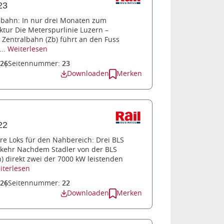
23
albahn: In nur drei Monaten zum
ktur Die Meterspurlinie Luzern –
Zentralbahn (Zb) führt an den Fuss
...
Weiterlesen
026
Seitennummer:
23
Downloaden
Merken
22
re Loks für den Nahbereich: Drei BLS
kehr Nachdem Stadler von der BLS
 direkt zwei der 7000 kW leistenden
iterlesen
026
Seitennummer:
22
Downloaden
Merken