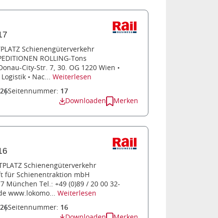
17
TPLATZ Schienengüterverkehr
SPEDITIONEN ROLLING-Tons
nau-City-Str. 7, 30. OG 1220 Wien •
Logistik • Nac...
Weiterlesen
026
Seitennummer:
17
Downloaden
Merken
16
TPLATZ Schienengüterverkehr
 für Schienentraktion mbH
 München Tel.: +49 (0)89 / 20 00 32-
.de www.lokomo...
Weiterlesen
026
Seitennummer:
16
Downloaden
Merken