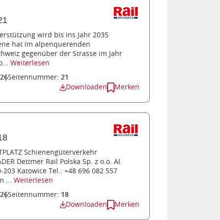
21
erstützung wird bis ins Jahr 2035
hiene hat im alpenquerenden
chweiz gegenüber der Strasse im Jahr
o...
Weiterlesen
026
Seitennummer:
21
Downloaden
Merken
18
TPLATZ Schienengüterverkehr
R Dettmer Rail Polska Sp. z o.o. Al.
-203 Katowice Tel.: +48 696 082 557
 ...
Weiterlesen
026
Seitennummer:
18
Downloaden
Merken