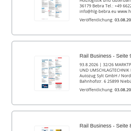
Holzlogistik und Güterba
36179 Bebra Tel.: +49 6622
info@hlg-bebra.eu www.hl
Veröffentlichung:
03.08.2
Rail Business - Seite 
93.8.2026 | 32/26 MARKT
UND UMSCHLAGTECHNIK RD
Autozug Sylt GmbH / Nor
Bahnhofstr. 6 25899 Niebül
Veröffentlichung:
03.08.2
Rail Business - Seite 