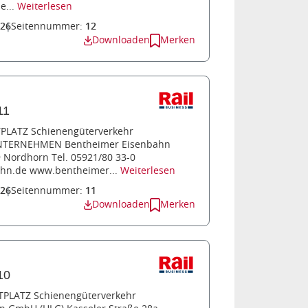
e...
Weiterlesen
026
Seitennummer:
12
Downloaden
Merken
11
TPLATZ Schienengüterverkehr
TERNEHMEN Bentheimer Eisenbahn
 Nordhorn Tel. 05921/80 33-0
hn.de www.bentheimer...
Weiterlesen
026
Seitennummer:
11
Downloaden
Merken
10
TPLATZ Schienengüterverkehr