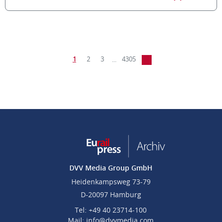
1
2
3
4305
...
DVV Media Group GmbH
Heidenkampsweg 73-79
D-20097 Hamburg
Tel: +49 40 23714-100
Mail: info@dvvmedia.com