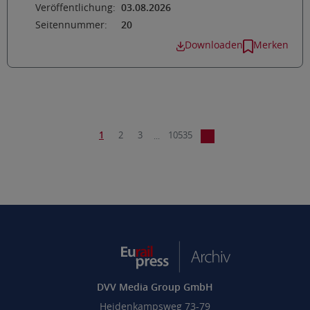
Veröffentlichung:
03.08.2026
Seitennummer:
20
Downloaden
Merken
1
2
3
10535
...
DVV Media Group GmbH
Heidenkampsweg 73-79