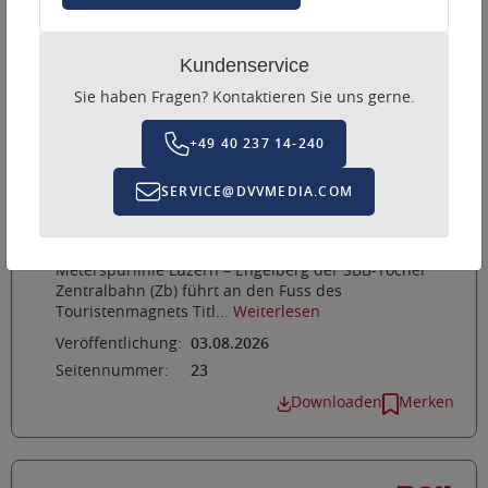
Kundenservice
Sie haben Fragen? Kontaktieren Sie uns gerne.
+49 40 237 14-240
Rail Business - Seite 23
SERVICE@DVVMEDIA.COM
233.8.2026 | 32/26 Zentralbahn: In nur drei
Monaten zum Halbstundentakt Infrastruktur Die
Meterspurlinie Luzern – Engelberg der SBB-Tocher
Zentralbahn (Zb) führt an den Fuss des
Touristenmagnets Titl...
Weiterlesen
Veröffentlichung:
03.08.2026
Seitennummer:
23
Downloaden
Merken