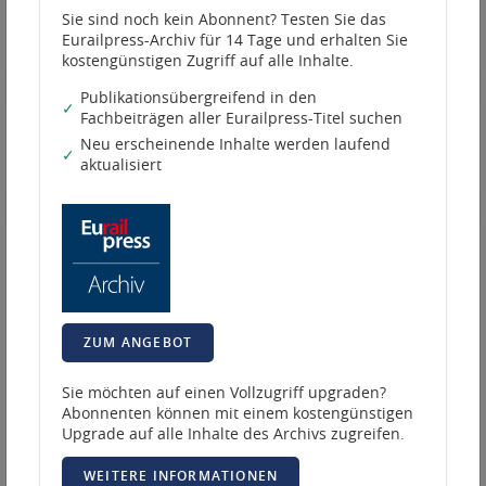
Sie sind noch kein Abonnent? Testen Sie das
Publikation
Eurailpress-Archiv für 14 Tage und erhalten Sie
kostengünstigen Zugriff auf alle Inhalte.
Publikation auswählen
Publikationsübergreifend in den
✓
Fachbeiträgen aller Eurailpress-Titel suchen
Ausgabe Jahr
Neu erscheinende Inhalte werden laufend
✓
aktualisiert
Ausgabe Jahr auswählen
Ausgabe
Seitennummer
ZUM ANGEBOT
Sie möchten auf einen Vollzugriff upgraden?
210.698
Ergebnisse gefunden
Abonnenten können mit einem kostengünstigen
Upgrade auf alle Inhalte des Archivs zugreifen.
Sortieren nach:
WEITERE INFORMATIONEN