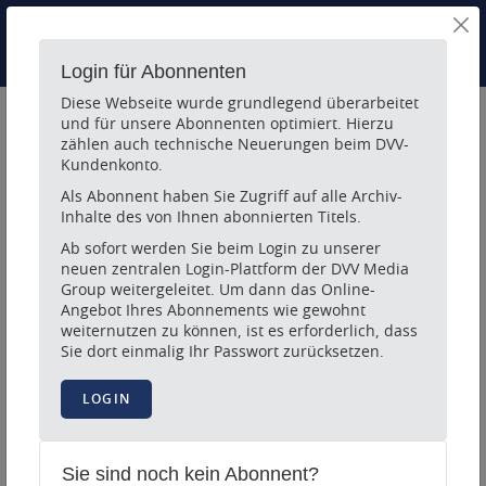
Login
ZUGANG
Login für Abonnenten
Diese Webseite wurde grundlegend überarbeitet
und für unsere Abonnenten optimiert. Hierzu
Archiv durchsuchen
zählen auch technische Neuerungen beim DVV-
Kundenkonto.
Als Abonnent haben Sie Zugriff auf alle Archiv-
Inhalte des von Ihnen abonnierten Titels.
Ab sofort werden Sie beim Login zu unserer
neuen zentralen Login-Plattform der DVV Media
Artikel
Seiten
Group weitergeleitet. Um dann das Online-
Anzeigen:
Angebot Ihres Abonnements wie gewohnt
weiternutzen zu können, ist es erforderlich, dass
Sie dort einmalig Ihr Passwort zurücksetzen.
Filter
Filter zurücksetzen
LOGIN
Zeitraum
Sie sind noch kein Abonnent?